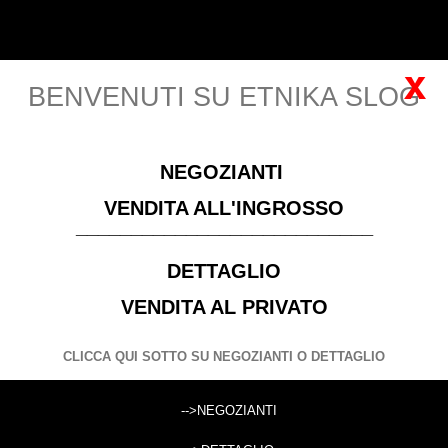
Italiano
Accedi
x
BENVENUTI SU ETNIKA SLOG
MENU
NEGOZIANTI
Si prega di
Registrarsi
per visualizzare i prezzi! Solo
VENDITA ALL'INGROSSO
negozianti con P. IVA
___________________________
DETTAGLIO
ABBIGLIAMENTO
ABBIGLIAMENTO ESTIVO DONNA
TOP / CANOTTE / MAGLIE IN SATIN
TOP IN SATIN STAMPATO A
VENDITA AL PRIVATO
PUNTE, CON SPALLINE STRETT
CLICCA QUI SOTTO SU NEGOZIANTI O DETTAGLIO
CERCA
-->NEGOZIANTI
Cerca prodotti: