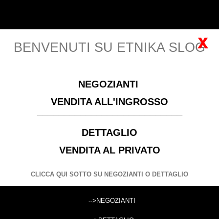
Carrello
Italiano
Accedi
(vuoto)
x
BENVENUTI SU ETNIKA SLOG
MENU
NEGOZIANTI
Si prega di
Registrarsi
per visualizzare i prezzi! Solo
VENDITA ALL'INGROSSO
negozianti con P. IVA
___________________________
DETTAGLIO
BIGIOTTERIA
BIGIOTTERIA IN MATERIALI MISTI
COLLANE IN MATERIALI MISTI
VENDITA AL PRIVATO
CLICCA QUI SOTTO SU NEGOZIANTI O DETTAGLIO
CERCA
-->NEGOZIANTI
Cerca prodotti: