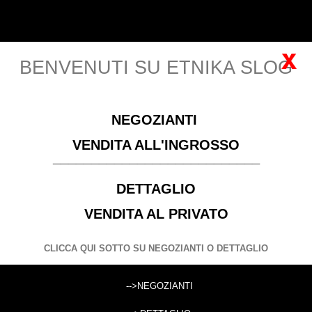
Carrello
Italiano
Accedi
(vuoto)
x
BENVENUTI SU ETNIKA SLOG
MENU
NEGOZIANTI
Si prega di
Registrarsi
per visualizzare i prezzi! Solo
VENDITA ALL'INGROSSO
negozianti con P. IVA
___________________________
DETTAGLIO
ABBIGLIAMENTO
ABBIGLIAMENTO ESTIVO DONNA
PANTALONI COTONE NEPALESE
VENDITA AL PRIVATO
CLICCA QUI SOTTO SU NEGOZIANTI O DETTAGLIO
CATALOG
-->NEGOZIANTI
CERCA