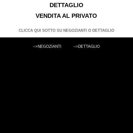
DETTAGLIO
VENDITA AL PRIVATO
CLICCA QUI SOTTO SU NEGOZIANTI O DETTAGLIO
-->NEGOZIANTI
-->DETTAGLIO