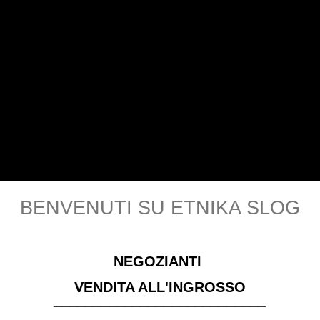
BENVENUTI SU ETNIKA SLOG
NEGOZIANTI
VENDITA ALL'INGROSSO
___________________________