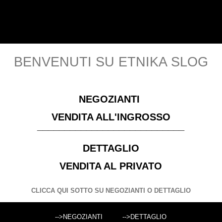
BENVENUTI SU ETNIKA SLOG
NEGOZIANTI
VENDITA ALL'INGROSSO
___________________________
DETTAGLIO
VENDITA AL PRIVATO
CLICCA QUI SOTTO SU NEGOZIANTI O DETTAGLIO
-->NEGOZIANTI
-->DETTAGLIO