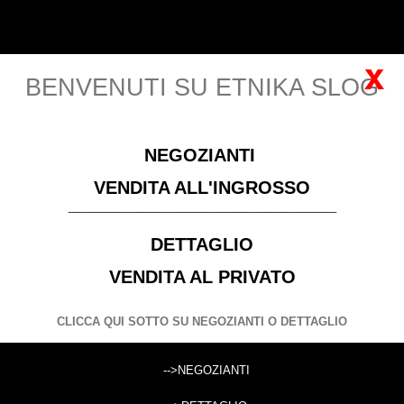
Italiano
Accedi
x
BENVENUTI SU ETNIKA SLOG
MENU
NEGOZIANTI
Si prega di
Registrarsi
per visualizzare i prezzi! Solo
VENDITA ALL'INGROSSO
negozianti con P. IVA
___________________________
DETTAGLIO
ABBIGLIAMENTO
PONCETTO - COPRISPALLE A RETE
VENDITA AL PRIVATO
MAGLIA MANICA LUNGA CORPO DOPPIO STRATO MELANGIATO
NERO
CLICCA QUI SOTTO SU NEGOZIANTI O DETTAGLIO
MAGLIA MANICHE LUNGHE A RETE CON DOPPIO STRATO NEL
-->NEGOZIANTI
CERCA