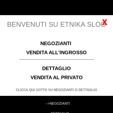
Italiano
Accedi
x
BENVENUTI SU ETNIKA SLOG
MENU
NEGOZIANTI
Si prega di
Registrarsi
per visualizzare i prezzi! Solo
VENDITA ALL'INGROSSO
negozianti con P. IVA
___________________________
DETTAGLIO
INCENSI / PORTAINCENSI
INCENSI
INCENSI CONO INDIANI
INCENSO A CONO SATYA ,
VENDITA AL PRIVATO
FRAGRANZA PALO SANTO .b
CLICCA QUI SOTTO SU NEGOZIANTI O DETTAGLIO
CERCA
-->NEGOZIANTI
Cerca prodotti: