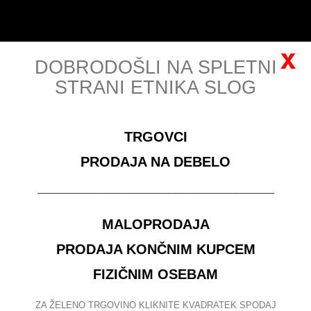
Slovenščina
Prijava
x
DOBRODOŠLI NA SPLETNI
STRANI ETNIKA SLOG
MENU
TRGOVCI
za ogled veleprodajnih cen se morate
registrirati
PRODAJA NA DEBELO
ŠALI
OGRINJALA
ŠAL IZ POTISKANEGA
_______________________________
BOMBAŽA, V DVEH BARVAH, ZMEČKAN
MALOPRODAJA
ISKANJE
PRODAJA KONČNIM KUPCEM
FIZIČNIM OSEBAM
Išči izdelke:
ZA ŽELENO TRGOVINO KLIKNITE KVADRATEK SPODAJ