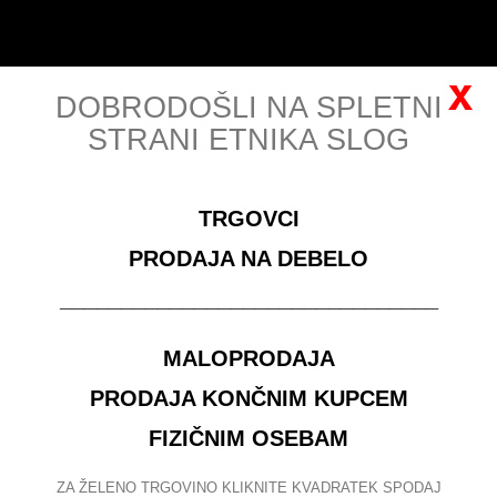
Košarica
Slovenščina
Prijava
(prazno)
x
DOBRODOŠLI NA SPLETNI
STRANI ETNIKA SLOG
MENU
TRGOVCI
za ogled veleprodajnih cen se morate
registrirati
PRODAJA NA DEBELO
BLAZINE IN PREVLEKE ZA BLAZINE - MUDDA
_______________________________
ISKANJE
MALOPRODAJA
PRODAJA KONČNIM KUPCEM
Išči izdelke:
FIZIČNIM OSEBAM
BLAZINE IN PREVLEKE ZA BLAZINE - MUDDA
ZA ŽELENO TRGOVINO KLIKNITE KVADRATEK SPODAJ