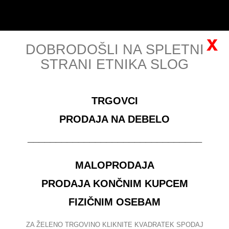
Košarica
Slovenščina
Prijava
(prazno)
x
DOBRODOŠLI NA SPLETNI
STRANI ETNIKA SLOG
MENU
TRGOVCI
za ogled veleprodajnih cen se morate
registrirati
PRODAJA NA DEBELO
_______________________________
ISKANJE
MALOPRODAJA
Išči izdelke:
PRODAJA KONČNIM KUPCEM
ODDELKI
FIZIČNIM OSEBAM
ZA ŽELENO TRGOVINO KLIKNITE KVADRATEK SPODAJ