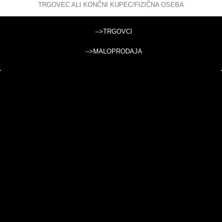
TRGOVEC ALI KONČNI KUPEC/FIZIČNA OSEBA
DEKORATIVNE SKLEDE IN PODSTAVKI
-->TRGOVCI
-->MALOPRODAJA