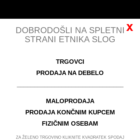
Slovenščina
Prijava
x
DOBRODOŠLI NA SPLETNI
STRANI ETNIKA SLOG
MENU
TRGOVCI
za ogled veleprodajnih cen se morate
registrirati
PRODAJA NA DEBELO
GALANTERIJA - IDEJE ZA DARILA
_______________________________
DEKORATIVNE SKLEDE IN PODSTAVKI
PRAVOKOTNI KROŽNIK IZ
LESA KOKOSOVE PALME.VE
MALOPRODAJA
PRODAJA KONČNIM KUPCEM
ISKANJE
FIZIČNIM OSEBAM
Išči izdelke:
ZA ŽELENO TRGOVINO KLIKNITE KVADRATEK SPODAJ